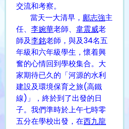
交流和考察。
當天一大清早，
鄺志強
主
任、
李婉華
老師、
韋震威
老
師及
李銘
老師，與及34名五
年級和六年級學生，懷着興
奮的心情回到學校集合。大
家期待已久的「河源的水利
建設及環境保育之旅(高鐵
線)」，終於到了出發的日
子。我們準時於上午七時零
五分在學校出發，在
西九龍