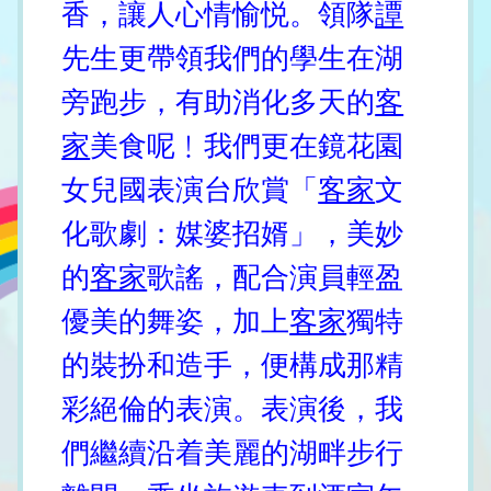
香，讓人心情愉悦。領隊
譚
先生更帶領我們的學生在湖
旁跑步，有助消化多天的
客
家
美食呢﹗我們更在鏡花園
女兒國表演台欣賞「
客家
文
化歌劇：媒婆招婿」，美妙
的
客家
歌謠，配合演員輕盈
優美的舞姿，加上
客家
獨特
的裝扮和造手，便構成那精
彩絕倫的表演。表演後，我
們繼續沿着美麗的湖畔步行