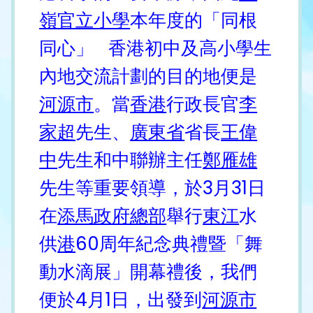
嶺官立小學
本年度的「同根
同心」 香港初中及高小學生
內地交流計劃的目的地便是
河源市
。當
香港
行政長官
李
家超
先生、
廣東省
省長
王偉
中
先生和中聯辦主任
鄭雁雄
先生等重要領導，於3月31日
在
添馬政府總部
舉行
東江
水
供
港
60周年紀念典禮暨「舞
動水滴展」開幕禮後，我們
便於4月1日，出發到
河源市