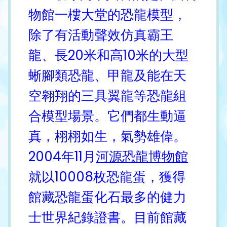
物館一樓大堂的恐龍模型，
除了有活動聲效仿真霸王
龍、長20米和高10米的大型
蜥腳類恐龍、甲龍及能在天
空翱翔的三具翼龍等恐龍組
合模型場景。它們都生動逼
真，栩栩如生，氣勢雄偉。
2004年11月
河源恐龍博物館
就以10008枚恐龍蛋，獲得
館藏恐龍蛋化石最多的健力
士世界紀錄證書。目前館藏