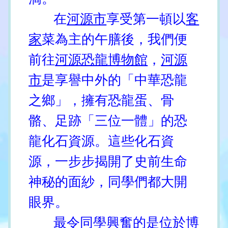
在
河源市
享受第一頓以
客
家
菜為主的午膳後，我們便
前往
河源恐龍博物館
，
河源
市
是享譽中外的「中華恐龍
之鄉」，擁有恐龍蛋、骨
骼、足跡「三位一體」的恐
龍化石資源。這些化石資
源，一步步揭開了史前生命
神秘的面紗，同學們都大開
眼界。
最令同學興奮的是位於博