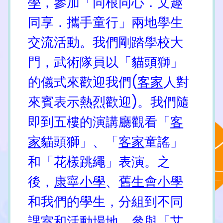
學
，參加「同根同心．文趣
同享．攜手童行」兩地學生
交流活動。我們剛踏學校大
門，武術隊員以「貓頭獅」
的儀式來歡迎我們(
客家
人對
來賓表示熱烈歡迎)。我們隨
即到五樓的演講廳觀看「
客
家
貓頭獅」、「
客家
童謠」
和「花樣跳繩」表演。之
後，
康寧小學
、
舊生會小學
和我們的學生，分組到不同
課室和活動場地，參與「艾