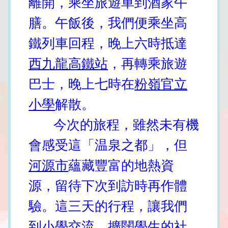
離開，乘坐旅遊車到酒家午
膳。午飯後，我們便乘坐高
鐵列車回程，晚上六時抵達
西九龍高鐵站
，再轉乘旅遊
巴士，晚上七時在
粉嶺官立
小學
解散。
今次的旅程，雖然未有機
會感受這「温泉之都」，但
河源市
蘊藏豐富的地熱資
源，留待下次到訪時再作體
驗。這三天的行程，讓我們
到小學交流，擴闊學生的社