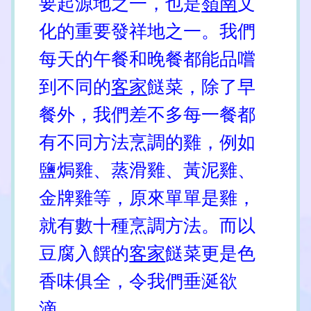
要起源地之一，也是
嶺南
文
化的重要發祥地之一。我們
每天的午餐和晚餐都能品嚐
到不同的
客家
餸菜，除了早
餐外，我們差不多每一餐都
有不同方法烹調的雞，例如
鹽焗雞、蒸滑雞、黃泥雞、
金牌雞等，原來單單是雞，
就有數十種烹調方法。而以
豆腐入饌的
客家
餸菜更是色
香味俱全，令我們垂涎欲
滴。