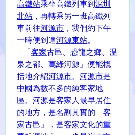
高鐵站
乘坐高鐵列車到
深圳
北站
，再轉乘另一班高鐵列
車前往
河源市
，我們約下午
一時便到達
河源東站
。
「
客家
古邑、恐龍之鄉、温
泉之都、萬綠河源」便能概
括地介紹
河源市
。
河源市
是
中國
為數不多的純客家地
區。
河源
是
客家
人最早居住
的地方，是名副其實的「
客
家
古邑」，是
客家
文化的重