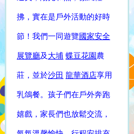
拂，實在是戶外活動的好時
節！我們一同遊覽
國家安全
展覽廳
及
大埔
蝶豆花園
農
莊，並於
沙田
龍華酒店
享用
乳鴿餐。孩子們在戶外奔跑
嬉戲，家長們也放鬆交流，
氣氛溫馨愉快。行程安排充