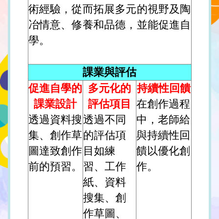
術經驗，從而拓展多元的視野及陶
冶情意、修養和品德，並能促進自
學。
課業與評估
促進自學的
多元化的
持續性回饋
課業設計
評估項目
在創作過程
透過資料搜
透過不同
中，老師給
集、創作草
的評估項
與持續性回
圖達致創作
目如練
饋以優化創
前的預習。
習、工作
作。
紙、資料
搜集、創
作草圖、