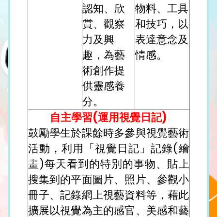
認知、欣
物料、工具
賞、觀察
和技巧，以
力及興
表達意念及
趣，為藝
情感。
術創作提
供靈感養
分。
自主學習(運用視覺日記)
鼓勵學生於課餘時多參與視覺藝術
活動，利用「視覺日記」記錄(繪
畫)每天看到的特別的事物、貼上
搜集到的平面圖片、照片、參觀小
冊子、記錄網上視藝資料等，藉此
擴展以視覺為主的感官、美感和藝