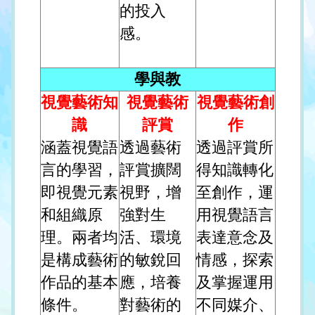
的投入
感。
學與教
視覺藝術知
視覺藝術
視覺藝術創
識
評賞
作
涵蓋視覺語
透過藝術
透過評賞所
言的學習，
評賞擴闊
得知識轉化
即視覺元素
視野，增
至創作，運
和組織原
強對生
用視覺語言
理。兩者均
活、環境
表達意念及
是構成藝術
的敏銳回
情感，探索
作品的基本
應，培養
及掌握運用
條件。
對藝術的
不同媒介、