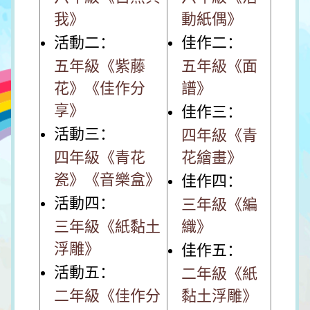
我》
動紙偶》
活動二：
佳作二：
五年級《紫藤
五年級《面
花》《佳作分
譜》
享》
佳作三：
活動三：
四年級《青
四年級《青花
花繪畫》
瓷》《音樂盒》
佳作四：
活動四：
三年級《編
三年級《紙黏土
織》
浮雕》
佳作五：
活動五：
二年級《紙
二年級《佳作分
黏土浮雕》