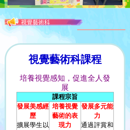
視覺藝術科
視覺藝術科課程
培養視覺感知，促進全人發
展
課程宗旨
發展美感經
培養視覺
發展多元能
歷
藝術的表
力
擴展學生以
現力
通過評賞和