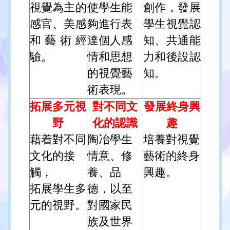
視覺為主的
使學生能
創作，發展
感官、美感
夠進行表
學生視覺認
和藝術經
達個人感
知、共通能
驗。
情和思想
力和後設認
的視覺藝
知。
術表現。
拓展多元視
對不同文
發展終身興
野
化的認識
趣
藉着對不同
陶冶學生
培養對視覺
文化的接
情意、修
藝術的終身
觸，
養、品
興趣。
拓展學生多
德，以至
元的視野。
對國家民
族及世界