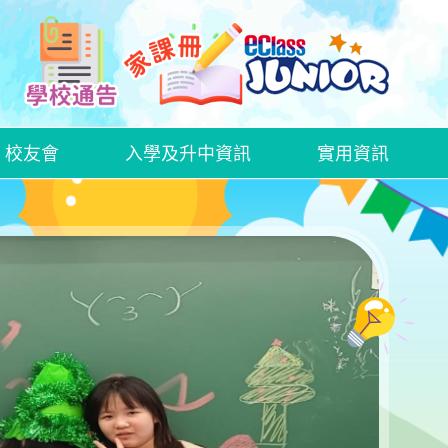
校友會
入學及升中資訊
實用資訊
中文科話劇欣賞—《語文特攻隊──標點戰士》
2425中文科創意寫作比賽
2526中文科創意寫作比賽
WEEK OF LOVE AND GROWTH
HALLOWEEN ACTIVITY DAY
家長日、家長教育講座及家長教師會周年大會
家長教師會親子大旅行
家長日、家長教育講座及家長教師會周年大會
家長教師會親子大旅行
家長日、家長教育講座及家長教師會周年大會
家長教師會親子大旅行
插班生入學申請表格
GRWTH手機應用程式
衞生署學生健康服務及學童牙科保健服務
在校午膳網上訂餐教學