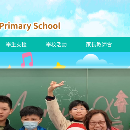
學生支援
學校活動
家長教師會
ENGLISH CURRICULUM
ROBOCOACH APP 下載
校本學習支援措施
ENGLISH SAYINGS OF WISDOM
官小聯校交流活動——走進「龍躍頭文物徑」看歷史
創新科技嘉年華2025
香港文化博物館—兒童探知館
香港新一代文化協會科學創意中心
建造業零碳天地—STEAM LAB
嶺大賽馬會樂齡科技體驗館
解放軍駐香港部隊展覽中心
參觀國家安全展覽廳
「動物探索」精神健康同樂日
參觀公民教育資源中心
參觀湛江艦和運城艦
姊妹學校交流—「東莞的歷史人物及事件」交流團
新加坡英語學習及STEAM創科之旅
「同根同心」廣州交流活動
東莞及中山歷史文化之旅
河源的水利建設及環境保育之旅
韓國STEAM及文化之旅
四川的歷史文化及生態探索之旅
四十周年校慶暨畢業典禮
2024至2025年度畢業典禮
聖誕聯歡會暨藝墟表演 ( 2024-2025)
小六升中適應教育營
全方位學生輔導服務