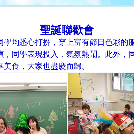
聖誕聯歡會
同學均悉心打扮，穿上富有節日色彩的
演，同學表現投入，氣氛熱鬧。此外，
享美食，大家也盡慶而歸。