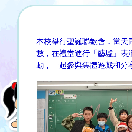
本校舉行聖誕聯歡會，當天
數，在禮堂進行「藝墟」表
動，一起參與集體遊戲和分