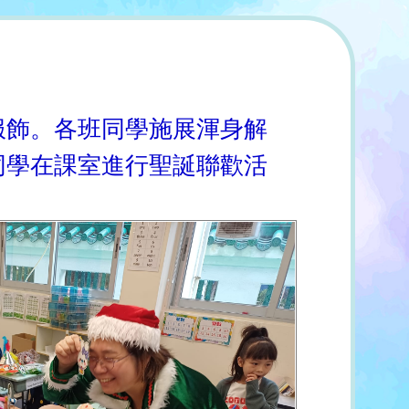
服飾。各班同學施展渾身解
同學在課室進行聖誕聯歡活