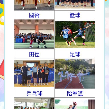
國術
籃球
田徑
足球
乒乓球
跆拳道