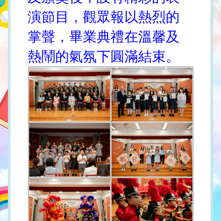
演節目，觀眾報以熱烈的
掌聲，畢業典禮在溫馨及
熱鬧的氣氛下圓滿結束。