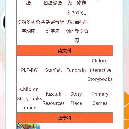
語
俗語諺語
識 – 修辭
與2019冠
漢語多功能
粵語審音配
狀病毒病相
字詞庫
詞字庫
關的教學資
源
英文科
Clifford
PLP-RW
StarFall
Funbrain
Interactive
Storybooks
Children
Kizclub
Story
Primary
Storybooks
Resources
Place
Games
online
數學科