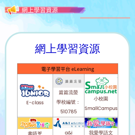
網上學習資源
網上學習資源
電子學習平台 eLearning
篇篇流螢
小校園
學校編號：
E-class
SmallCampus
510785
a&i
我愛學語文
書唔兇