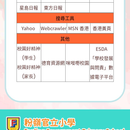
星島日報
東方日報
搜尋工具
Yahoo
Webcrawler
MSN 香港
香港黃頁
其他
校園好精神
ESDA
(學生)
「學校發展
德育資源網
咪嘥嘢校園
校園好精神
與問責」數
(家長)
據電子平台