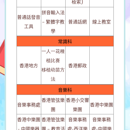
檢索)
拼音輸入法
普通話發音
– 繁體字教
普通話網
線上教室
工具
學
常識科
一人一花種
植比賽
香港地方
香港郵政
移植幼苗方
法
音樂科
香港管弦樂
香港小交響
音樂事務處
香港中樂團
團
樂團
香港中樂團
香港管弦樂
音樂事務
音樂事務
- 中國樂器
團 – 教育活
處-西洋樂
處-中國樂