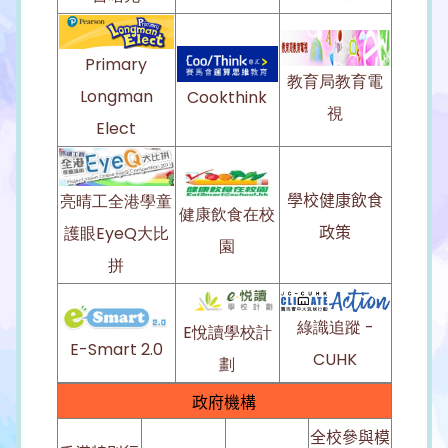
Primary
教育局教育電
Longman
Cookthink
視
Elect
學校健康飲食
亮晴工全港學童
健康飲食在校
政策
護眼EyeQ大比
園
拼
綠識追蹤 -
E悅讀學校計
E-Smart 2.0
CUHK
劃
政府機構
全校參與模