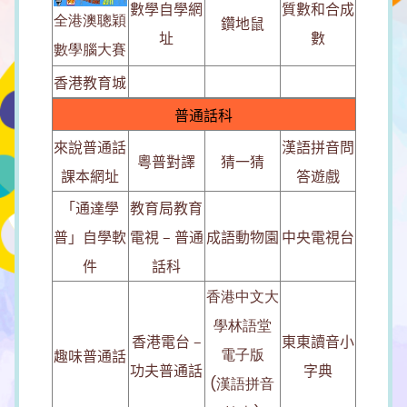
數學自學網
質數和合成
全港澳聰穎
鑽地鼠
址
數
數學腦大賽
香港教育城
普通話科
來說普通話
漢語拼音問
粵普對譯
猜一猜
課本網址
答遊戲
「通達學
教育局教育
普」自學軟
電視 – 普通
成語動物園
中央電視台
件
話科
香港中文大
學林語堂
香港電台 –
東東讀音小
趣味普通話
電子版
功夫普通話
字典
(漢語拼音