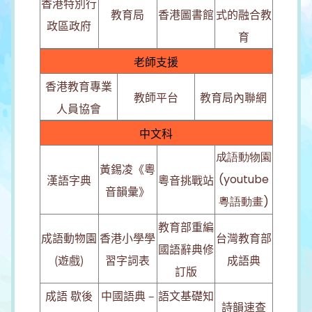
香港特別行
教育局
香港圖書館
式的融合教
政區政府
育
老師支援
香港教育專業
教師平台
教育局內聯網
人員協會
中文科
成語動物園
黃錫凌《粵
漢語字典
粵音挑戰站
(youtube
音韻彙》
粵語動畫)
教育部重編
成語動物園
香港小學學
台灣教育部
國語辭典修
(遊戲)
習字詞表
成語典
訂版
成語 歇後
中國語典 –
語文基礎知
詩韻速查