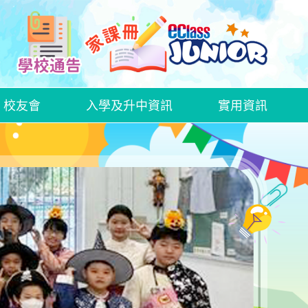
校友會
入學及升中資訊
實用資訊
中文科話劇欣賞—《語文特攻隊──標點戰士》
2425中文科創意寫作比賽
2526中文科創意寫作比賽
WEEK OF LOVE AND GROWTH
HALLOWEEN ACTIVITY DAY
家長日、家長教育講座及家長教師會周年大會
家長教師會親子大旅行
家長日、家長教育講座及家長教師會周年大會
家長教師會親子大旅行
家長日、家長教育講座及家長教師會周年大會
家長教師會親子大旅行
插班生入學申請表格
GRWTH手機應用程式
衞生署學生健康服務及學童牙科保健服務
在校午膳網上訂餐教學