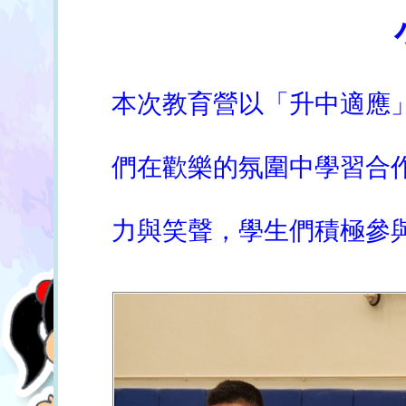
小六升中
本次教育營以「升中適應
們在歡樂的氛圍中學習合
力與笑聲，學生們積極參