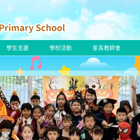
學生支援
學校活動
家長教師會
ENGLISH CURRICULUM
ROBOCOACH APP 下載
校本學習支援措施
ENGLISH SAYINGS OF WISDOM
官小聯校交流活動——走進「龍躍頭文物徑」看歷史
創新科技嘉年華2025
香港文化博物館—兒童探知館
香港新一代文化協會科學創意中心
建造業零碳天地—STEAM LAB
嶺大賽馬會樂齡科技體驗館
解放軍駐香港部隊展覽中心
參觀國家安全展覽廳
「動物探索」精神健康同樂日
參觀公民教育資源中心
參觀湛江艦和運城艦
姊妹學校交流—「東莞的歷史人物及事件」交流團
新加坡英語學習及STEAM創科之旅
「同根同心」廣州交流活動
東莞及中山歷史文化之旅
河源的水利建設及環境保育之旅
韓國STEAM及文化之旅
四川的歷史文化及生態探索之旅
四十周年校慶暨畢業典禮
2024至2025年度畢業典禮
聖誕聯歡會暨藝墟表演 ( 2024-2025)
小六升中適應教育營
全方位學生輔導服務