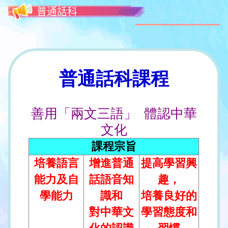
普通話科
普通話科課程
善用「兩文三語」 體認中華
文化
課程宗旨
培養語言
增進普通
提高學習興
能力及自
話語音知
趣，
學能力
識和
培養良好的
對中華文
學習態度和