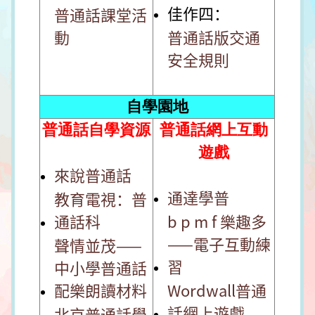
佳作四：
普通話課堂活
動
普通話版交通
安全規則
自學園地
普通話自學資源
普通話網上互動
遊戲
來說普通話
通達學普
教育電視：普
通話科
b p m f 樂趣多
——電子互動練
聲情並茂——
習
中小學普通話
配樂朗讀材料
Wordwall普通
話網上遊戲
北京普通話學