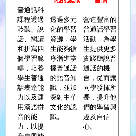
化的認識
習慣
普通話科
課程透過
透過多元
營造豐富的
聆聽、說
化的學習
普通話學習
話、閱讀
資源，學
活動，為學
和拼寫四
生能夠循
生提供更多
個學習範
序漸進掌
實踐聽說普
疇，培養
握普通話
通話的機
學生普通
的語音知
會，從而讓
話表達能
識，並加
同學發揮所
力以及運
深對中華
長，提升他
用漢語拼
文化的認
們的學習興
音的能
識。
趣及自信
力，以提
心。