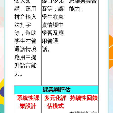
個人短
繞口令比
思維與綜合
講、運用
賽等，讓
能力。
拼音輸入
學生在真
法打字
實情境中
等，幫助
學習及應
學生在普
用普通
通話情境
話。
應用中提
升語言能
力。
課業與評估
系統性課
多元化評
持續性回饋
業設計
估模式