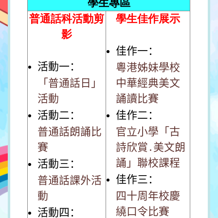
學生專區
普通話科活動剪
學生佳作展示
影
佳作一：
活動一：
粵港姊妹學校
「普通話日」
中華經典美文
活動
誦讀比賽
活動二：
佳作二：
普通話朗誦比
官立小學「古
賽
詩欣賞․美文朗
誦」聯校課程
活動三：
佳作三：
普通話課外活
動
四十周年校慶
繞口令比賽
活動四：