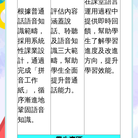
在課堂語言
根據普通
評估內容
運用過程中
話語音知
涵蓋說
提供即時回
識範疇，
話、聆聽
饋，幫助學
採用系統
及語音知
生了解學習
性課業設
識三大範
進度及改進
計，通過
疇，幫助
方向，提升
完成「拼
學生全面
學習效能。
音工作
提升普通
紙」，循
話能力。
序漸進地
鞏固語音
知識。