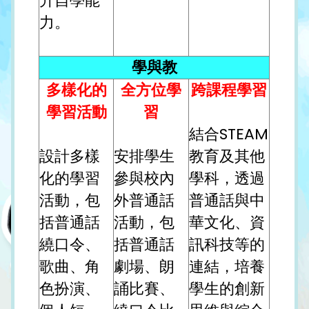
升自學能
力。
學與教
多樣化的
全方位學
跨課程學習
學習活動
習
結合STEAM
設計多樣
安排學生
教育及其他
化的學習
參與校內
學科，透過
活動，包
外普通話
普通話與中
括普通話
活動，包
華文化、資
繞口令、
括普通話
訊科技等的
歌曲、角
劇場、朗
連結，培養
色扮演、
誦比賽、
學生的創新