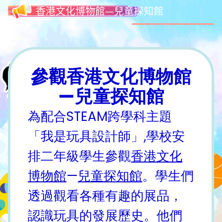
香港文化博物館—兒童探知館
參觀香港文化博物館
—兒童探知館
為配合STEAM跨學科主題
「我是玩具設計師」,學校安
排二年級學生參觀
香港文化
博物館
—
兒童探知館
。學生們
透過觀看各種有趣的展品，
認識玩具的發展歷史。他們