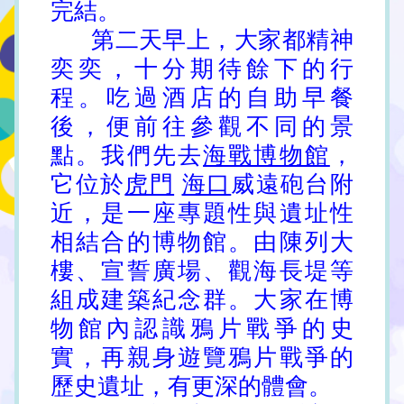
完結。
第二天早上，大家都精神
奕奕，十分期待餘下的行
程。吃過酒店的自助早餐
後，便前往參觀不同的景
點。我們先去
海戰博物館
，
它位於
虎門
海口
威遠砲台附
近，是一座專題性與遺址性
相結合的博物館。由陳列大
樓、宣誓廣場、觀海長堤等
組成建築紀念群。大家在博
物館內認識鴉片戰爭的史
實，再親身遊覽鴉片戰爭的
歷史遺址，有更深的體會。