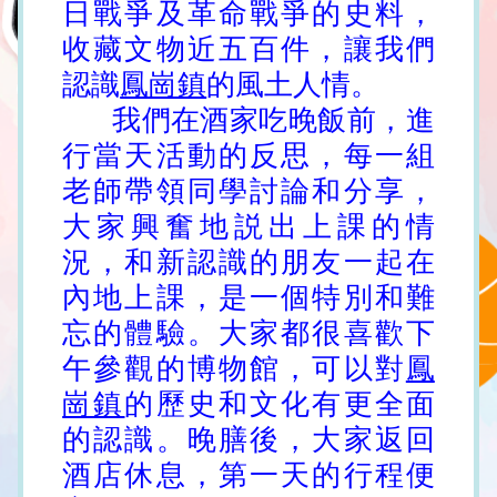
日戰爭及革命戰爭的史料，
收藏文物近五百件，讓我們
認識
鳳崗鎮
的風土人情。
我們在酒家吃晚飯前，進
行當天活動的反思，每一組
老師帶領同學討論和分享，
大家興奮地説出上課的情
況，和新認識的朋友一起在
內地上課，是一個特別和難
忘的體驗。大家都很喜歡下
午參觀的博物館，可以對
鳳
崗鎮
的歷史和文化有更全面
的認識。晚膳後，大家返回
酒店休息，第一天的行程便