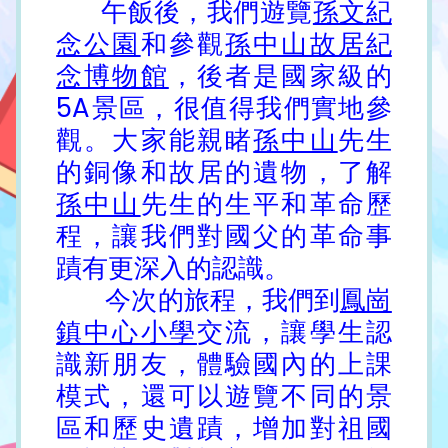
午飯後，我們遊覽
孫文紀
念公園
和參觀
孫中山故居紀
念博物館
，後者是國家級的
5A景區，很值得我們實地參
觀。大家能親睹
孫中山
先生
的銅像和故居的遺物，了解
孫中山
先生的生平和革命歷
程，讓我們對國父的革命事
蹟有更深入的認識。
今次的旅程，我們到
鳳崗
鎮中心小學
交流，讓學生認
識新朋友，體驗國內的上課
模式，還可以遊覽不同的景
區和歷史遺蹟，增加對祖國