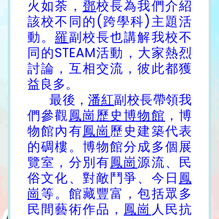
火如荼，
鄧
校長為我們介紹
該校不同的(跨學科)主題活
動。
羅
副校長也講解我校不
同的STEAM活動，大家熱烈
討論，互相交流，彼此都獲
益良多。
最後，
潘紅
副校長帶領我
們參觀
鳳崗歷史博物館
，博
物館內有
鳳崗
歷史建築代表
的碉樓。博物館分成多個展
覽室，分別有
鳳崗
源流、民
俗文化、對敵鬥爭、今日
鳳
崗
等。館藏豐富，包括眾多
民間藝術作品，
鳳崗
人民抗