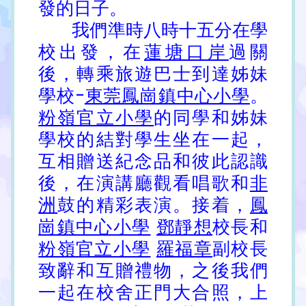
發的日子。
我們準時八時十五分在學
校出發，在
蓮塘口岸
過關
後，轉乘旅遊巴士到達姊妹
學校-
東莞鳳崗鎮中心小學
。
粉嶺官立小學
的同學和姊妹
學校的結對學生坐在一起，
互相贈送紀念品和彼此認識
後，在演講廳觀看唱歌和
非
洲
鼓的精彩表演。接着，
鳳
崗鎮中心小學
鄧靜想
校長和
粉嶺官立小學
羅福章
副校長
致辭和互贈禮物，之後我們
一起在校舍正門大合照，上