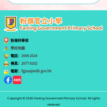
粉嶺祥華邨
學校地圖
電話：
2669 2024
傳真：
2677 6202
電郵：
fgpsa@edb.gov.hk
Copyright © 2026 Fanling Government Primary School. All rights
reserved