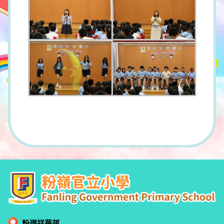
粉嶺祥華邨