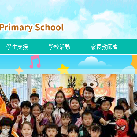
學生支援
學校活動
家長教師會
ENGLISH CURRICULUM
ROBOCOACH APP 下載
校本學習支援措施
ENGLISH SAYINGS OF WISDOM
官小聯校交流活動——走進「龍躍頭文物徑」看歷史
創新科技嘉年華2025
香港文化博物館—兒童探知館
香港新一代文化協會科學創意中心
建造業零碳天地—STEAM LAB
嶺大賽馬會樂齡科技體驗館
解放軍駐香港部隊展覽中心
參觀國家安全展覽廳
「動物探索」精神健康同樂日
參觀公民教育資源中心
參觀湛江艦和運城艦
姊妹學校交流—「東莞的歷史人物及事件」交流團
新加坡英語學習及STEAM創科之旅
「同根同心」廣州交流活動
東莞及中山歷史文化之旅
河源的水利建設及環境保育之旅
韓國STEAM及文化之旅
四川的歷史文化及生態探索之旅
四十周年校慶暨畢業典禮
2024至2025年度畢業典禮
聖誕聯歡會暨藝墟表演 ( 2024-2025)
小六升中適應教育營
全方位學生輔導服務