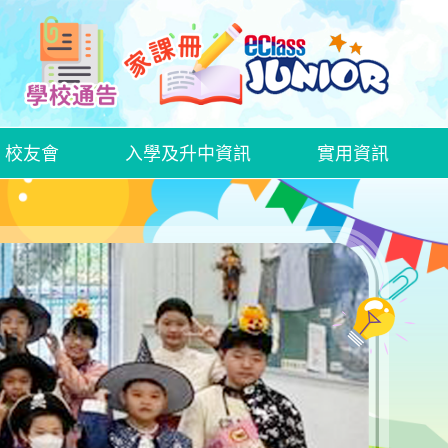
校友會
入學及升中資訊
實用資訊
中文科話劇欣賞—《語文特攻隊──標點戰士》
2425中文科創意寫作比賽
2526中文科創意寫作比賽
WEEK OF LOVE AND GROWTH
HALLOWEEN ACTIVITY DAY
家長日、家長教育講座及家長教師會周年大會
家長教師會親子大旅行
家長日、家長教育講座及家長教師會周年大會
家長教師會親子大旅行
家長日、家長教育講座及家長教師會周年大會
家長教師會親子大旅行
插班生入學申請表格
GRWTH手機應用程式
衞生署學生健康服務及學童牙科保健服務
在校午膳網上訂餐教學