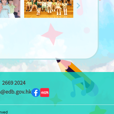
：
2669 2024
a@edb.gov.hk
erved