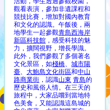
活動，學生透過參觀校園，
觀看表演，參加非遺課程和
競技比賽，增加對國內教育
和文化的認識。午飯後，兩
地學生一起參觀
青島西海岸
新區科技館
，感受科技的魅
力，擴闊視野，增長學識。
此外，我們參觀了多個著名
文化景區，如
棧橋
、
城市陽
臺
、
大鮑島文化街區
和
中山
路商業街
，認識
山東
青島
的
歷史和風俗人情。在三天的
旅程中，大家品嚐到當地特
色美食，又能認識這島城的