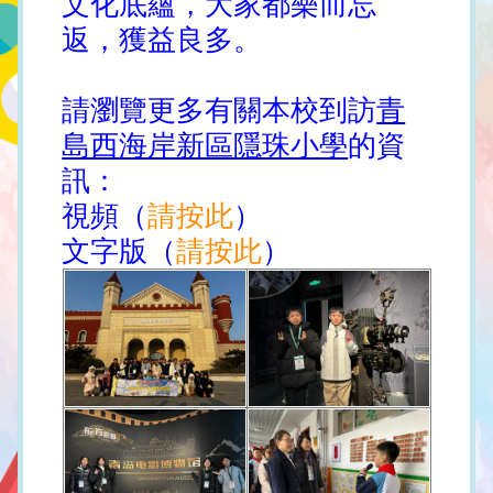
文化底蘊，大家都樂而忘
返，獲益良多。
請瀏覽更多有關
本校到訪
青
島西海岸新區隱珠小學
的資
訊：
視頻（
請按此
）
文字版（
請按此
）