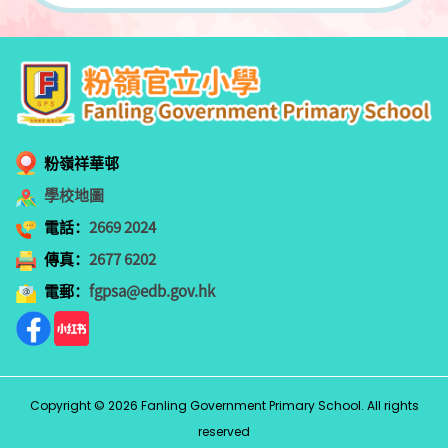
粉嶺祥華邨
學校地圖
電話：
2669 2024
傳真：
2677 6202
電郵：
fgpsa@edb.gov.hk
Copyright © 2026 Fanling Government Primary School. All rights
reserved