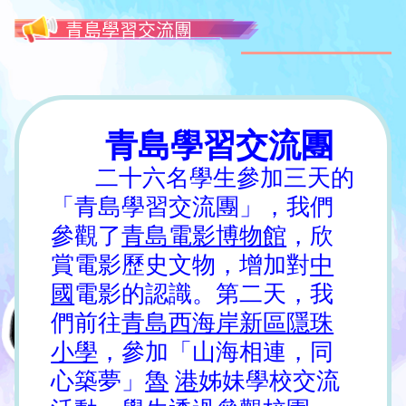
青島學習交流團
青島學習交流團
二十六名學生參加三天的
「青島學習交流團」，我們
參觀了
青島電影博物館
，欣
賞電影歷史文物，增加對
中
國
電影的認識。第二天，我
們前往
青島西海岸新區隱珠
小學
，參加「山海相連，同
心築夢」
魯
港
姊妹學校交流