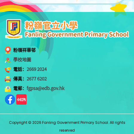
粉嶺祥華邨
學校地圖
電話：
2669 2024
傳真：
2677 6202
電郵：
fgpsa@edb.gov.hk
Copyright © 2026 Fanling Government Primary School. All rights
reserved