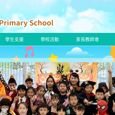
學生支援
學校活動
家長教師會
ENGLISH CURRICULUM
ROBOCOACH APP 下載
校本學習支援措施
ENGLISH SAYINGS OF WISDOM
官小聯校交流活動——走進「龍躍頭文物徑」看歷史
創新科技嘉年華2025
香港文化博物館—兒童探知館
香港新一代文化協會科學創意中心
建造業零碳天地—STEAM LAB
嶺大賽馬會樂齡科技體驗館
解放軍駐香港部隊展覽中心
參觀國家安全展覽廳
「動物探索」精神健康同樂日
參觀公民教育資源中心
參觀湛江艦和運城艦
姊妹學校交流—「東莞的歷史人物及事件」交流團
新加坡英語學習及STEAM創科之旅
「同根同心」廣州交流活動
東莞及中山歷史文化之旅
河源的水利建設及環境保育之旅
韓國STEAM及文化之旅
四川的歷史文化及生態探索之旅
四十周年校慶暨畢業典禮
2024至2025年度畢業典禮
聖誕聯歡會暨藝墟表演 ( 2024-2025)
小六升中適應教育營
全方位學生輔導服務