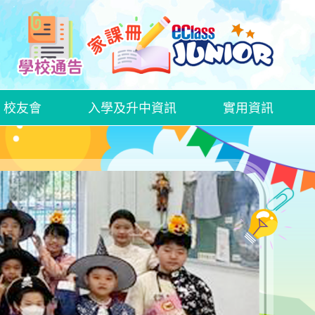
校友會
入學及升中資訊
實用資訊
中文科話劇欣賞—《語文特攻隊──標點戰士》
2425中文科創意寫作比賽
2526中文科創意寫作比賽
WEEK OF LOVE AND GROWTH
HALLOWEEN ACTIVITY DAY
家長日、家長教育講座及家長教師會周年大會
家長教師會親子大旅行
家長日、家長教育講座及家長教師會周年大會
家長教師會親子大旅行
家長日、家長教育講座及家長教師會周年大會
家長教師會親子大旅行
插班生入學申請表格
GRWTH手機應用程式
衞生署學生健康服務及學童牙科保健服務
在校午膳網上訂餐教學