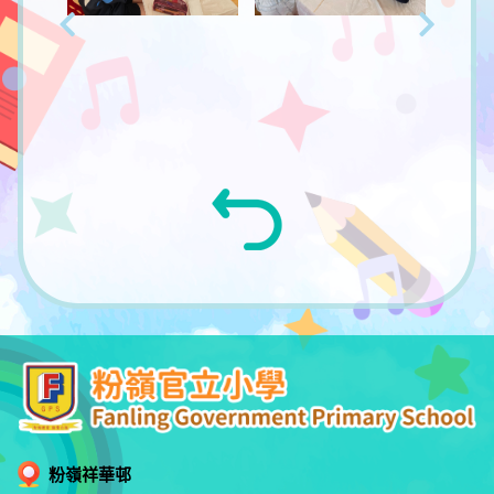
粉嶺祥華邨